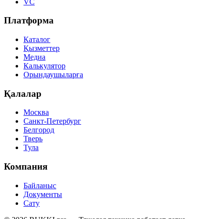
VC
Платформа
Каталог
Қызметтер
Медиа
Калькулятор
Орындаушыларға
Қалалар
Москва
Санкт-Петербург
Белгород
Тверь
Тула
Компания
Байланыс
Документы
Сату