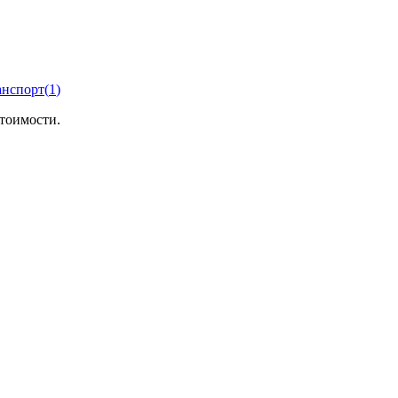
анспорт
(
1
)
тоимости.