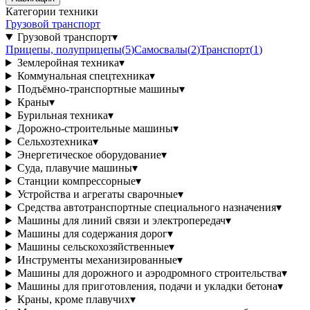
Категории техники
Грузовой транспорт
Грузовой транспорт
▾
Прицепы, полуприцепы
(
5
)
Самосвалы
(
2
)
Транспорт
(
1
)
Землеройная техника
▾
Коммунальная спецтехника
▾
Подъёмно-транспортные машины
▾
Краны
▾
Бурильная техника
▾
Дорожно-строительные машины
▾
Сельхозтехника
▾
Энергетическое оборудование
▾
Суда, плавучие машины
▾
Станции компрессорные
▾
Устройства и агрегаты сварочные
▾
Средства автотранспортные специального назначения
▾
Машины для линий связи и электропередач
▾
Машины для содержания дорог
▾
Машины сельскохозяйственные
▾
Инструменты механизированные
▾
Машины для дорожного и аэродромного строительства
▾
Машины для приготовления, подачи и укладки бетона
▾
Краны, кроме плавучих
▾