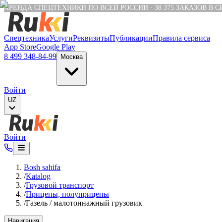
Verification: e6a4652c04df1fb8
АРЕНДА СПЕЦТЕХНИКИ ПО ВСЕЙ РОССИИ
·
38 375
ЗАКАЗОВ В 
Спецтехника
Услуги
Реквизиты
Публикации
Правила cервиса
App Store
Google Play
8 499 348-84-99
Москва
Войти
UZ
Войти
Bosh sahifa
/
Katalog
/
Грузовой транспорт
/
Прицепы, полуприцепы
/
Газель / малотоннажный грузовик
Навигация