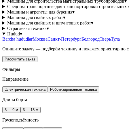
Машины для строительства магистральных трубопроводов
▾
Средства транспортные для транспортировки строительных 
Машины и агрегаты для бурения
▾
Машины для свайных работ
▾
Машины для свайных и шпунтовых работ
▾
Отраслевая техника
▾
Hudud
▾
Barcha hududlar
Москва
Санкт-Петербург
Белгород
Тверь
Тула
Опишите задачу — подберём технику и покажем ориентир по с
Рассчитать заказ
Фильтры
Направление
Электрическая техника
Роботизированная техника
Длина борта
3 ... 9 м
6 ... 13 м
Грузоподъёмность