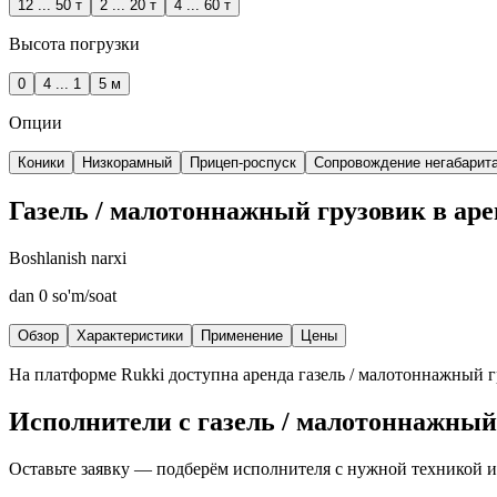
12 ... 50 т
2 ... 20 т
4 ... 60 т
Высота погрузки
0
4 ... 1
5 м
Опции
Коники
Низкорамный
Прицеп-роспуск
Сопровождение негабарит
Газель / малотоннажный грузовик в ар
Boshlanish narxi
dan
0
so'm/soat
Обзор
Характеристики
Применение
Цены
На платформе Rukki доступна аренда
газель / малотоннажный 
Исполнители с
газель / малотоннажный
Оставьте заявку — подберём исполнителя с нужной техникой и