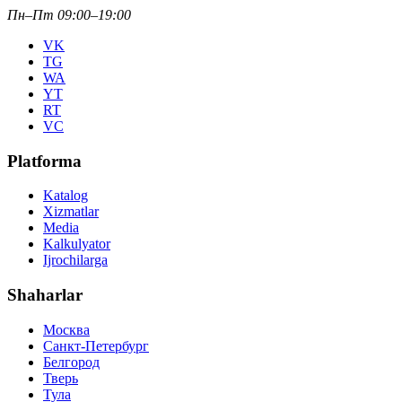
Пн–Пт 09:00–19:00
VK
TG
WA
YT
RT
VC
Platforma
Katalog
Xizmatlar
Media
Kalkulyator
Ijrochilarga
Shaharlar
Москва
Санкт-Петербург
Белгород
Тверь
Тула