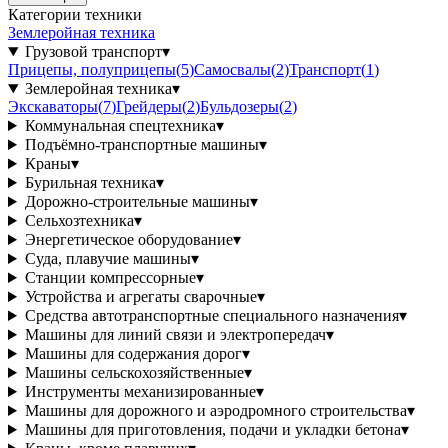
Категории техники
Землеройная техника
Грузовой транспорт
▾
Прицепы, полуприцепы
(
5
)
Самосвалы
(
2
)
Транспорт
(
1
)
Землеройная техника
▾
Экскаваторы
(
7
)
Грейдеры
(
2
)
Бульдозеры
(
2
)
Коммунальная спецтехника
▾
Подъёмно-транспортные машины
▾
Краны
▾
Бурильная техника
▾
Дорожно-строительные машины
▾
Сельхозтехника
▾
Энергетическое оборудование
▾
Суда, плавучие машины
▾
Станции компрессорные
▾
Устройства и агрегаты сварочные
▾
Средства автотранспортные специального назначения
▾
Машины для линий связи и электропередач
▾
Машины для содержания дорог
▾
Машины сельскохозяйственные
▾
Инструменты механизированные
▾
Машины для дорожного и аэродромного строительства
▾
Машины для приготовления, подачи и укладки бетона
▾