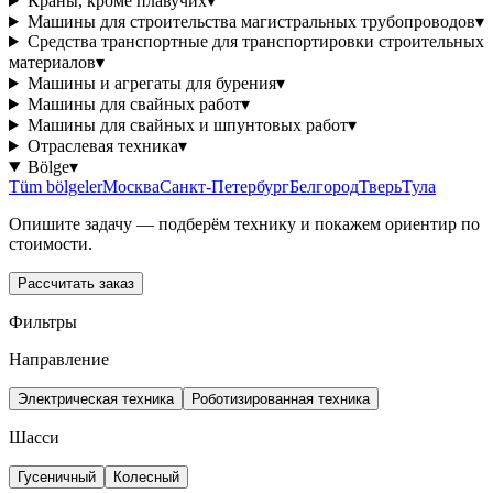
Краны, кроме плавучих
▾
Машины для строительства магистральных трубопроводов
▾
Средства транспортные для транспортировки строительных
материалов
▾
Машины и агрегаты для бурения
▾
Машины для свайных работ
▾
Машины для свайных и шпунтовых работ
▾
Отраслевая техника
▾
Bölge
▾
Tüm bölgeler
Москва
Санкт-Петербург
Белгород
Тверь
Тула
Опишите задачу — подберём технику и покажем ориентир по
стоимости.
Рассчитать заказ
Фильтры
Направление
Электрическая техника
Роботизированная техника
Шасси
Гусеничный
Колесный