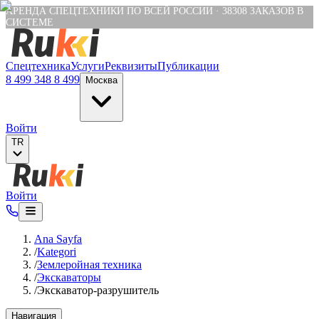
Verification: e6a4652c04df1fb8
АРЕНДА СПЕЦТЕХНИКИ ПО ВСЕЙ РОССИИ
·
38308
ЗАКАЗОВ В
СИСТЕМЕ
Спецтехника
Услуги
Реквизиты
Публикации
8 499 348 8 499
Москва
Войти
TR
Войти
Ana Sayfa
/
Kategori
/
Землеройная техника
/
Экскаваторы
/
Экскаватор-разрушитель
Навигация