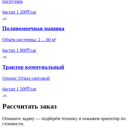
погрузчик
бастап
1 200
₸/сағ
→
Поливомоечная машина
Объём цистерны: 2 ... 60 м³
бастап
1 800
₸/сағ
→
Трактор коммунальный
Опции: Отвал снеговой
бастап
1 500
₸/сағ
→
Рассчитать заказ
Опишите задачу — подберём технику и покажем ориентир по
стоимости.