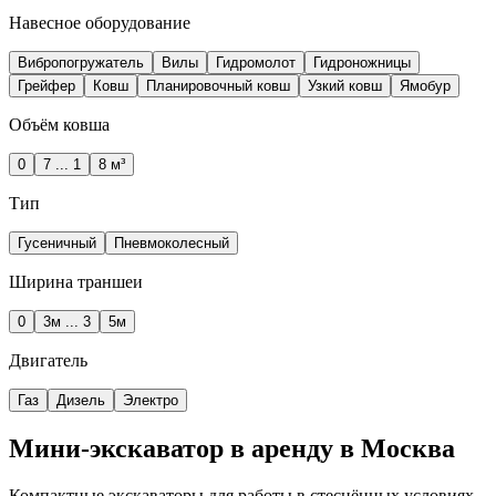
Навесное оборудование
Вибропогружатель
Вилы
Гидромолот
Гидроножницы
Грейфер
Ковш
Планировочный ковш
Узкий ковш
Ямобур
Объём ковша
0
7 ... 1
8 м³
Тип
Гусеничный
Пневмоколесный
Ширина траншеи
0
3м ... 3
5м
Двигатель
Газ
Дизель
Электро
Мини-экскаватор в аренду в Москва
Компактные экскаваторы для работы в стеснённых условиях