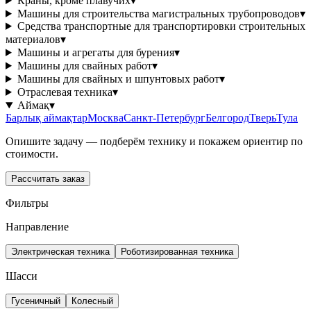
Краны, кроме плавучих
▾
Машины для строительства магистральных трубопроводов
▾
Средства транспортные для транспортировки строительных
материалов
▾
Машины и агрегаты для бурения
▾
Машины для свайных работ
▾
Машины для свайных и шпунтовых работ
▾
Отраслевая техника
▾
Аймақ
▾
Барлық аймақтар
Москва
Санкт-Петербург
Белгород
Тверь
Тула
Опишите задачу — подберём технику и покажем ориентир по
стоимости.
Рассчитать заказ
Фильтры
Направление
Электрическая техника
Роботизированная техника
Шасси
Гусеничный
Колесный