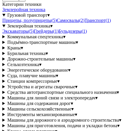
Категории техники
Землеройная техника
Грузовой транспорт
▾
Прицепы, полуприцепы
(
5
)
Самосвалы
(
2
)
Транспорт
(
1
)
Землеройная техника
▾
Экскаваторы
(
5
)
Грейдеры
(
1
)
Бульдозеры
(
1
)
Коммунальная спецтехника
▾
Подъёмно-транспортные машины
▾
Краны
▾
Бурильная техника
▾
Дорожно-строительные машины
▾
Сельхозтехника
▾
Энергетическое оборудование
▾
Суда, плавучие машины
▾
Станции компрессорные
▾
Устройства и агрегаты сварочные
▾
Средства автотранспортные специального назначения
▾
Машины для линий связи и электропередач
▾
Машины для содержания дорог
▾
Машины сельскохозяйственные
▾
Инструменты механизированные
▾
Машины для дорожного и аэродромного строительства
▾
Машины для приготовления, подачи и укладки бетона
▾