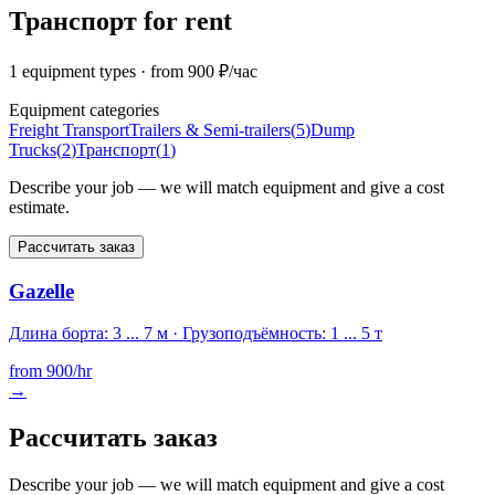
Транспорт for rent
1 equipment types
· from 900 ₽/час
Equipment categories
Freight Transport
Trailers & Semi-trailers
(
5
)
Dump
Trucks
(
2
)
Транспорт
(
1
)
Describe your job — we will match equipment and give a cost
estimate.
Рассчитать заказ
Gazelle
Длина борта: 3 ... 7 м · Грузоподъёмность: 1 ... 5 т
from
900
/hr
→
Рассчитать заказ
Describe your job — we will match equipment and give a cost