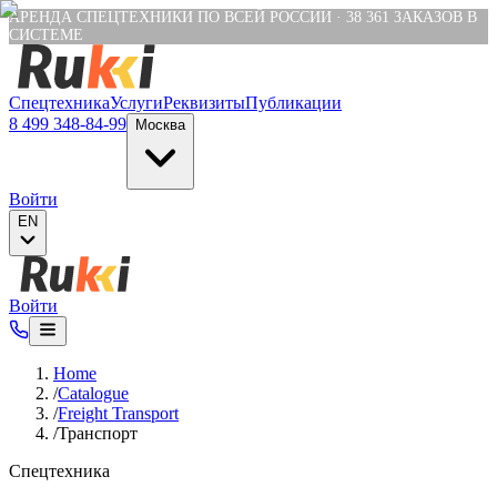
Verification: e6a4652c04df1fb8
АРЕНДА СПЕЦТЕХНИКИ ПО ВСЕЙ РОССИИ
·
38 361
ЗАКАЗОВ В
СИСТЕМЕ
Спецтехника
Услуги
Реквизиты
Публикации
8 499 348-84-99
Москва
Войти
EN
Войти
Home
/
Catalogue
/
Freight Transport
/
Транспорт
Спецтехника