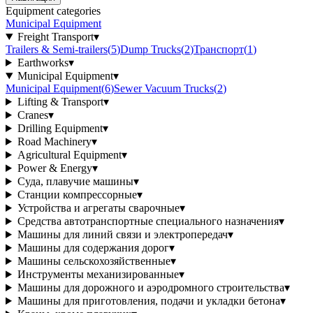
Equipment categories
Municipal Equipment
Freight Transport
▾
Trailers & Semi-trailers
(
5
)
Dump Trucks
(
2
)
Транспорт
(
1
)
Earthworks
▾
Municipal Equipment
▾
Municipal Equipment
(
6
)
Sewer Vacuum Trucks
(
2
)
Lifting & Transport
▾
Cranes
▾
Drilling Equipment
▾
Road Machinery
▾
Agricultural Equipment
▾
Power & Energy
▾
Суда, плавучие машины
▾
Станции компрессорные
▾
Устройства и агрегаты сварочные
▾
Средства автотранспортные специального назначения
▾
Машины для линий связи и электропередач
▾
Машины для содержания дорог
▾
Машины сельскохозяйственные
▾
Инструменты механизированные
▾
Машины для дорожного и аэродромного строительства
▾
Машины для приготовления, подачи и укладки бетона
▾