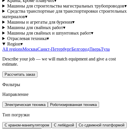
Краны, кроме плавучих
▾
Машины для строительства магистральных трубопроводов
▾
Средства транспортные для транспортировки строительных
материалов
▾
Машины и агрегаты для бурения
▾
Машины для свайных работ
▾
Машины для свайных и шпунтовых работ
▾
Отраслевая техника
▾
Region
▾
All regions
Москва
Санкт-Петербург
Белгород
Тверь
Тула
Describe your job — we will match equipment and give a cost
estimate.
Рассчитать заказ
Фильтры
Направление
Электрическая техника
Роботизированная техника
Тип погрузки
С краном-манипулятором
С лебёдкой
Со сдвижной платформой