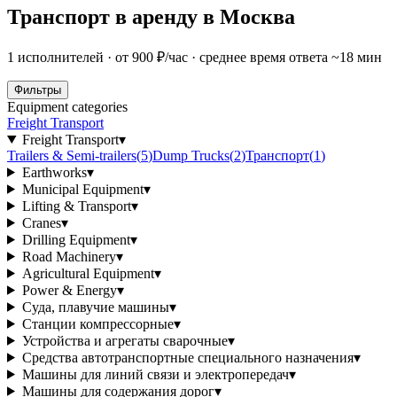
Транспорт в аренду в Москва
1 исполнителей · от 900 ₽/час · среднее время ответа ~18 мин
Фильтры
Equipment categories
Freight Transport
Freight Transport
▾
Trailers & Semi-trailers
(
5
)
Dump Trucks
(
2
)
Транспорт
(
1
)
Earthworks
▾
Municipal Equipment
▾
Lifting & Transport
▾
Cranes
▾
Drilling Equipment
▾
Road Machinery
▾
Agricultural Equipment
▾
Power & Energy
▾
Суда, плавучие машины
▾
Станции компрессорные
▾
Устройства и агрегаты сварочные
▾
Средства автотранспортные специального назначения
▾
Машины для линий связи и электропередач
▾
Машины для содержания дорог
▾