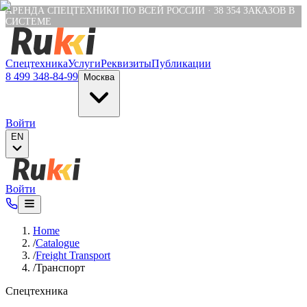
Verification: e6a4652c04df1fb8
АРЕНДА СПЕЦТЕХНИКИ ПО ВСЕЙ РОССИИ
·
38 354
ЗАКАЗОВ В
СИСТЕМЕ
Спецтехника
Услуги
Реквизиты
Публикации
8 499 348-84-99
Москва
Войти
EN
Войти
Home
/
Catalogue
/
Freight Transport
/
Транспорт
Спецтехника