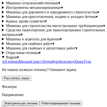
Машины сельскохозяйственные
▾
Инструменты механизированные
▾
Машины для дорожного и аэродромного строительства
▾
Машины для приготовления, подачи и укладки бетона
▾
Краны, кроме плавучих
▾
Машины для строительства магистральных трубопроводов
▾
Средства транспортные для транспортировки строительных
материалов
▾
Машины и агрегаты для бурения
▾
Машины для свайных работ
▾
Машины для свайных и шпунтовых работ
▾
Отраслевая техника
▾
Region
▾
All regions
Москва
Санкт-Петербург
Белгород
Тверь
Тула
Не нашли нужную технику? Опишите задачу
Рассчитать заказ
Фильтры
Направление
Электрическая техника
Роботизированная техника