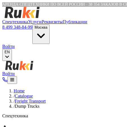
Verification: e6a4652c04df1fb8
АРЕНДА СПЕЦТЕХНИКИ ПО ВСЕЙ РОССИИ
·
38 354
ЗАКАЗОВ В 
Спецтехника
Услуги
Реквизиты
Публикации
8 499 348-84-99
Москва
Войти
EN
Войти
Home
/
Catalogue
/
Freight Transport
/
Dump Trucks
Спецтехника