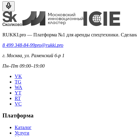
RUKKI.pro
—
Платформа №1 для аренды спецтехники. Сделана
8 499 348-84-99
pro@rukki.pro
г. Москва, ул. Раменский б-р 1
Пн–Пт 09:00–19:00
VK
TG
WA
YT
RT
VC
Платформа
Каталог
Услуги