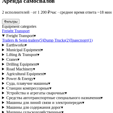
Аренда самосвалов
2 исполнителей · от 1 200 ₽/час · среднее время ответа ~18 мин
Фильтры
Equipment categories
Freight Transport
Freight Transport
▾
Trailers & Semi-trailers
(
5
)
Dump Trucks
(
2
)
Транспорт
(
1
)
Earthworks
▾
Municipal Equipment
▾
Lifting & Transport
▾
Cranes
▾
Drilling Equipment
▾
Road Machinery
▾
Agricultural Equipment
▾
Power & Energy
▾
Суда, плавучие машины
▾
Станции компрессорные
▾
Устройства и агрегаты сварочные
▾
Средства автотранспортные специального назначения
▾
Машины для линий связи и электропередач
▾
Машины для содержания дорог
▾
Машины сельскохозяйственные
▾