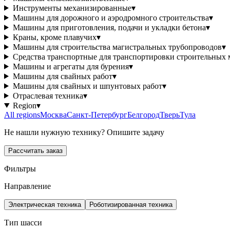
Инструменты механизированные
▾
Машины для дорожного и аэродромного строительства
▾
Машины для приготовления, подачи и укладки бетона
▾
Краны, кроме плавучих
▾
Машины для строительства магистральных трубопроводов
▾
Средства транспортные для транспортировки строительных 
Машины и агрегаты для бурения
▾
Машины для свайных работ
▾
Машины для свайных и шпунтовых работ
▾
Отраслевая техника
▾
Region
▾
All regions
Москва
Санкт-Петербург
Белгород
Тверь
Тула
Не нашли нужную технику? Опишите задачу
Рассчитать заказ
Фильтры
Направление
Электрическая техника
Роботизированная техника
Тип шасси