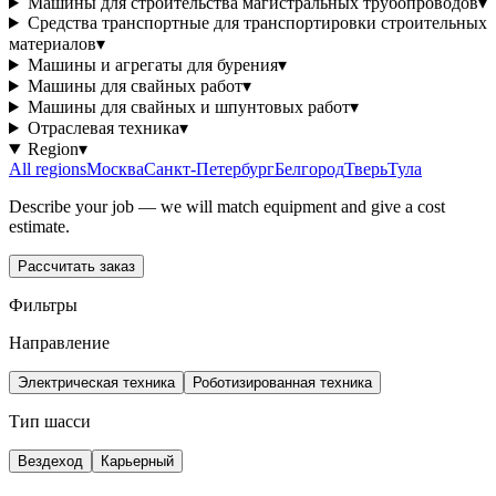
Машины для строительства магистральных трубопроводов
▾
Средства транспортные для транспортировки строительных
материалов
▾
Машины и агрегаты для бурения
▾
Машины для свайных работ
▾
Машины для свайных и шпунтовых работ
▾
Отраслевая техника
▾
Region
▾
All regions
Москва
Санкт-Петербург
Белгород
Тверь
Тула
Describe your job — we will match equipment and give a cost
estimate.
Рассчитать заказ
Фильтры
Направление
Электрическая техника
Роботизированная техника
Тип шасси
Вездеход
Карьерный