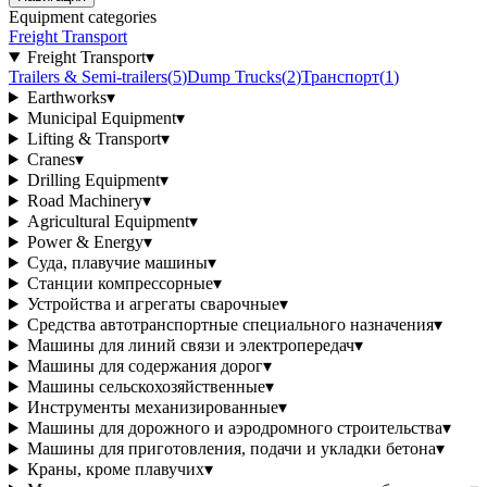
Equipment categories
Freight Transport
Freight Transport
▾
Trailers & Semi-trailers
(
5
)
Dump Trucks
(
2
)
Транспорт
(
1
)
Earthworks
▾
Municipal Equipment
▾
Lifting & Transport
▾
Cranes
▾
Drilling Equipment
▾
Road Machinery
▾
Agricultural Equipment
▾
Power & Energy
▾
Суда, плавучие машины
▾
Станции компрессорные
▾
Устройства и агрегаты сварочные
▾
Средства автотранспортные специального назначения
▾
Машины для линий связи и электропередач
▾
Машины для содержания дорог
▾
Машины сельскохозяйственные
▾
Инструменты механизированные
▾
Машины для дорожного и аэродромного строительства
▾
Машины для приготовления, подачи и укладки бетона
▾
Краны, кроме плавучих
▾