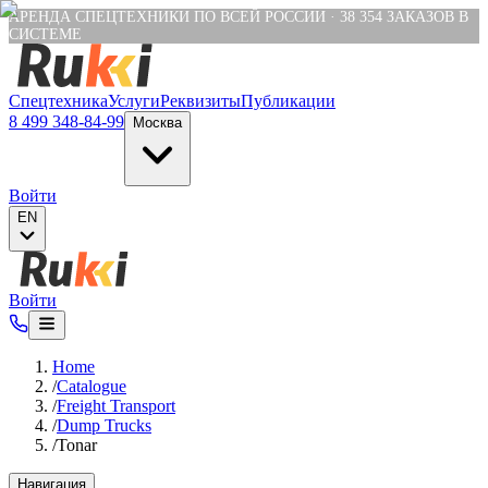
Verification: e6a4652c04df1fb8
АРЕНДА СПЕЦТЕХНИКИ ПО ВСЕЙ РОССИИ
·
38 354
ЗАКАЗОВ В
СИСТЕМЕ
Спецтехника
Услуги
Реквизиты
Публикации
8 499 348-84-99
Москва
Войти
EN
Войти
Home
/
Catalogue
/
Freight Transport
/
Dump Trucks
/
Tonar
Навигация