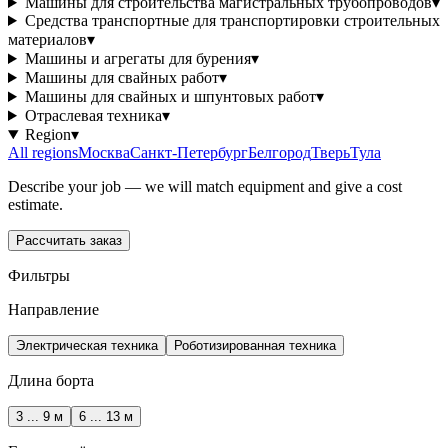
Машины для строительства магистральных трубопроводов
▾
Средства транспортные для транспортировки строительных
материалов
▾
Машины и агрегаты для бурения
▾
Машины для свайных работ
▾
Машины для свайных и шпунтовых работ
▾
Отраслевая техника
▾
Region
▾
All regions
Москва
Санкт-Петербург
Белгород
Тверь
Тула
Describe your job — we will match equipment and give a cost
estimate.
Рассчитать заказ
Фильтры
Направление
Электрическая техника
Роботизированная техника
Длина борта
3 ... 9 м
6 ... 13 м