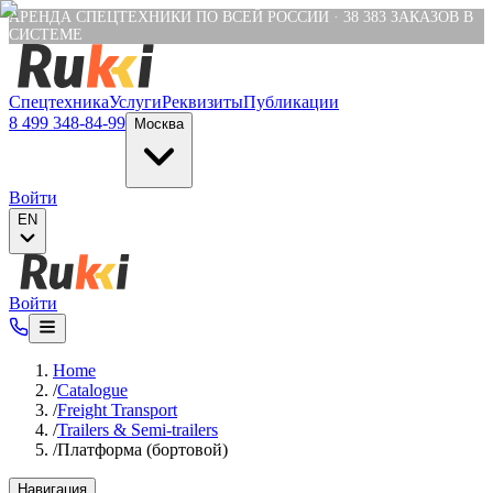
Verification: e6a4652c04df1fb8
АРЕНДА СПЕЦТЕХНИКИ ПО ВСЕЙ РОССИИ
·
38 383
ЗАКАЗОВ В
СИСТЕМЕ
Спецтехника
Услуги
Реквизиты
Публикации
8 499 348-84-99
Москва
Войти
EN
Войти
Home
/
Catalogue
/
Freight Transport
/
Trailers & Semi-trailers
/
Платформа (бортовой)
Навигация