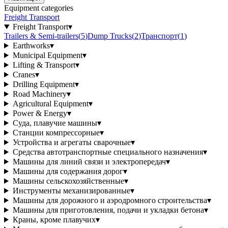
Equipment categories
Freight Transport
Freight Transport
▾
Trailers & Semi-trailers
(
5
)
Dump Trucks
(
2
)
Транспорт
(
1
)
Earthworks
▾
Municipal Equipment
▾
Lifting & Transport
▾
Cranes
▾
Drilling Equipment
▾
Road Machinery
▾
Agricultural Equipment
▾
Power & Energy
▾
Суда, плавучие машины
▾
Станции компрессорные
▾
Устройства и агрегаты сварочные
▾
Средства автотранспортные специального назначения
▾
Машины для линий связи и электропередач
▾
Машины для содержания дорог
▾
Машины сельскохозяйственные
▾
Инструменты механизированные
▾
Машины для дорожного и аэродромного строительства
▾
Машины для приготовления, подачи и укладки бетона
▾
Краны, кроме плавучих
▾