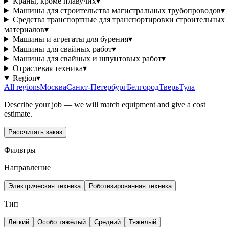
Краны, кроме плавучих
▾
Машины для строительства магистральных трубопроводов
▾
Средства транспортные для транспортировки строительных
материалов
▾
Машины и агрегаты для бурения
▾
Машины для свайных работ
▾
Машины для свайных и шпунтовых работ
▾
Отраслевая техника
▾
Region
▾
All regions
Москва
Санкт-Петербург
Белгород
Тверь
Тула
Describe your job — we will match equipment and give a cost
estimate.
Рассчитать заказ
Фильтры
Направление
Электрическая техника
Роботизированная техника
Тип
Лёгкий
Особо тяжёлый
Средний
Тяжёлый