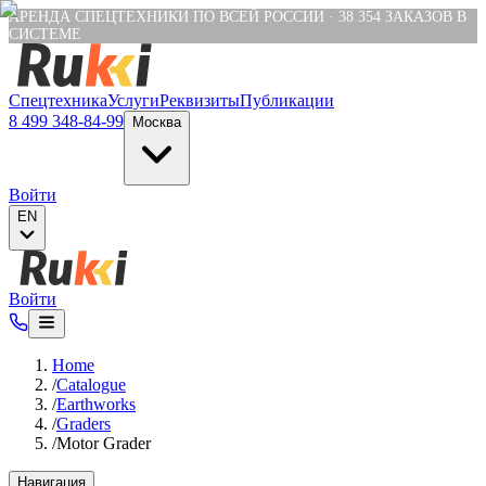
Verification: e6a4652c04df1fb8
АРЕНДА СПЕЦТЕХНИКИ ПО ВСЕЙ РОССИИ
·
38 354
ЗАКАЗОВ В
СИСТЕМЕ
Спецтехника
Услуги
Реквизиты
Публикации
8 499 348-84-99
Москва
Войти
EN
Войти
Home
/
Catalogue
/
Earthworks
/
Graders
/
Motor Grader
Навигация