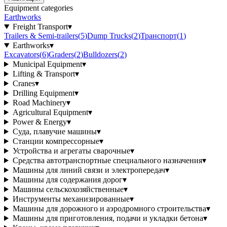
Equipment categories
Earthworks
Freight Transport
▾
Trailers & Semi-trailers
(
5
)
Dump Trucks
(
2
)
Транспорт
(
1
)
Earthworks
▾
Excavators
(
6
)
Graders
(
2
)
Bulldozers
(
2
)
Municipal Equipment
▾
Lifting & Transport
▾
Cranes
▾
Drilling Equipment
▾
Road Machinery
▾
Agricultural Equipment
▾
Power & Energy
▾
Суда, плавучие машины
▾
Станции компрессорные
▾
Устройства и агрегаты сварочные
▾
Средства автотранспортные специального назначения
▾
Машины для линий связи и электропередач
▾
Машины для содержания дорог
▾
Машины сельскохозяйственные
▾
Инструменты механизированные
▾
Машины для дорожного и аэродромного строительства
▾
Машины для приготовления, подачи и укладки бетона
▾