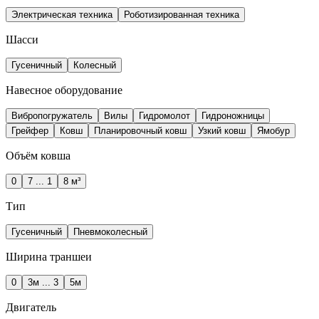
Электрическая техника
Роботизированная техника
Шасси
Гусеничный
Колесный
Навесное оборудование
Вибропогружатель
Вилы
Гидромолот
Гидроножницы
Грейфер
Ковш
Планировочный ковш
Узкий ковш
Ямобур
Объём ковша
0
7 ... 1
8 м³
Тип
Гусеничный
Пневмоколесный
Ширина траншеи
0
3м ... 3
5м
Двигатель