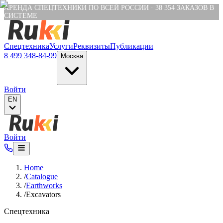
Verification: e6a4652c04df1fb8
АРЕНДА СПЕЦТЕХНИКИ ПО ВСЕЙ РОССИИ
·
38 354
ЗАКАЗОВ В
СИСТЕМЕ
Спецтехника
Услуги
Реквизиты
Публикации
8 499 348-84-99
Москва
Войти
EN
Войти
Home
/
Catalogue
/
Earthworks
/
Excavators
Спецтехника