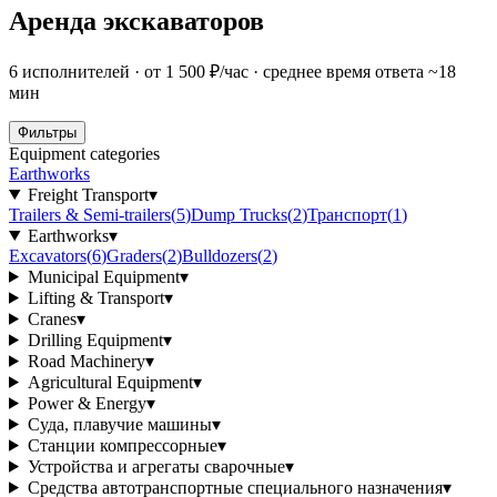
Аренда экскаваторов
6 исполнителей · от 1 500 ₽/час · среднее время ответа ~18
мин
Фильтры
Equipment categories
Earthworks
Freight Transport
▾
Trailers & Semi-trailers
(
5
)
Dump Trucks
(
2
)
Транспорт
(
1
)
Earthworks
▾
Excavators
(
6
)
Graders
(
2
)
Bulldozers
(
2
)
Municipal Equipment
▾
Lifting & Transport
▾
Cranes
▾
Drilling Equipment
▾
Road Machinery
▾
Agricultural Equipment
▾
Power & Energy
▾
Суда, плавучие машины
▾
Станции компрессорные
▾
Устройства и агрегаты сварочные
▾
Средства автотранспортные специального назначения
▾