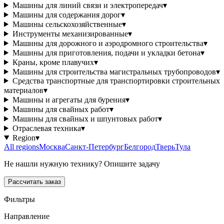
Машины для линий связи и электропередач
▾
Машины для содержания дорог
▾
Машины сельскохозяйственные
▾
Инструменты механизированные
▾
Машины для дорожного и аэродромного строительства
▾
Машины для приготовления, подачи и укладки бетона
▾
Краны, кроме плавучих
▾
Машины для строительства магистральных трубопроводов
▾
Средства транспортные для транспортировки строительных
материалов
▾
Машины и агрегаты для бурения
▾
Машины для свайных работ
▾
Машины для свайных и шпунтовых работ
▾
Отраслевая техника
▾
Region
▾
All regions
Москва
Санкт-Петербург
Белгород
Тверь
Тула
Не нашли нужную технику? Опишите задачу
Рассчитать заказ
Фильтры
Направление