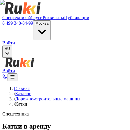
Verification: e6a4652c04df1fb8
Спецтехника
Услуги
Реквизиты
Публикации
8 499 348-84-99
Москва
Войти
RU
Войти
Главная
/
Каталог
/
Дорожно-строительные машины
/
Катки
Спецтехника
Катки в аренду