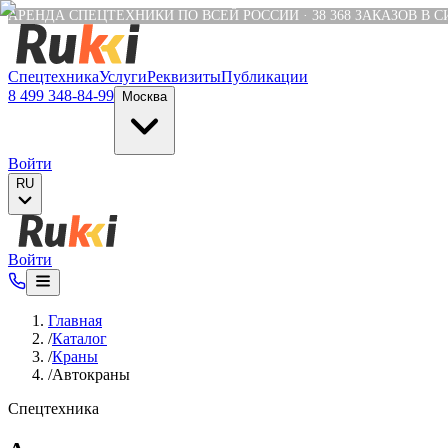
Verification: e6a4652c04df1fb8
АРЕНДА СПЕЦТЕХНИКИ ПО ВСЕЙ РОССИИ
·
38 368
ЗАКАЗОВ В 
Спецтехника
Услуги
Реквизиты
Публикации
8 499 348-84-99
Москва
Войти
RU
Войти
Главная
/
Каталог
/
Краны
/
Автокраны
Спецтехника