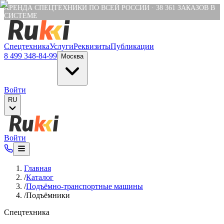
Verification: e6a4652c04df1fb8
АРЕНДА СПЕЦТЕХНИКИ ПО ВСЕЙ РОССИИ
·
38 361
ЗАКАЗОВ В
СИСТЕМЕ
Спецтехника
Услуги
Реквизиты
Публикации
8 499 348-84-99
Москва
Войти
RU
Войти
Главная
/
Каталог
/
Подъёмно-транспортные машины
/
Подъёмники
Спецтехника