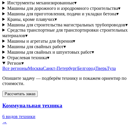
Инструменты механизированные
▾
Машины для дорожного и аэродромного строительства
▾
Машины для приготовления, подачи и укладки бетона
▾
Краны, кроме плавучих
▾
Машины для строительства магистральных трубопроводов
▾
Средства транспортные для транспортировки строительных
материалов
▾
Машины и агрегаты для бурения
▾
Машины для свайных работ
▾
Машины для свайных и шпунтовых работ
▾
Отраслевая техника
▾
Регион
▾
Все регионы
Москва
Санкт-Петербург
Белгород
Тверь
Тула
Опишите задачу — подберём технику и покажем ориентир по
стоимости.
Рассчитать заказ
Коммунальная техника
6 видов техники
→