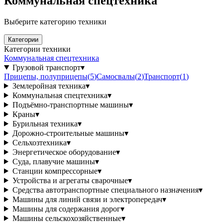
Коммунальная спецтехника
Выберите категорию техники
Категории
Категории техники
Коммунальная спецтехника
Грузовой транспорт
▾
Прицепы, полуприцепы
(
5
)
Самосвалы
(
2
)
Транспорт
(
1
)
Землеройная техника
▾
Коммунальная спецтехника
▾
Подъёмно-транспортные машины
▾
Краны
▾
Бурильная техника
▾
Дорожно-строительные машины
▾
Сельхозтехника
▾
Энергетическое оборудование
▾
Суда, плавучие машины
▾
Станции компрессорные
▾
Устройства и агрегаты сварочные
▾
Средства автотранспортные специального назначения
▾
Машины для линий связи и электропередач
▾
Машины для содержания дорог
▾
Машины сельскохозяйственные
▾