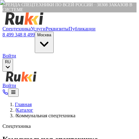
Verification: e6a4652c04df1fb8
АРЕНДА СПЕЦТЕХНИКИ ПО ВСЕЙ РОССИИ
·
38308
ЗАКАЗОВ В
СИСТЕМЕ
Спецтехника
Услуги
Реквизиты
Публикации
8 499 348 8 499
Москва
Войти
RU
Войти
Главная
/
Каталог
/
Коммунальная спецтехника
Спецтехника