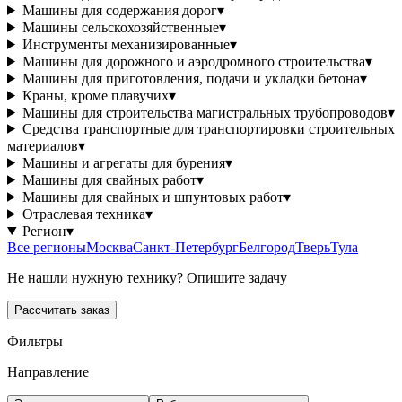
Машины для содержания дорог
▾
Машины сельскохозяйственные
▾
Инструменты механизированные
▾
Машины для дорожного и аэродромного строительства
▾
Машины для приготовления, подачи и укладки бетона
▾
Краны, кроме плавучих
▾
Машины для строительства магистральных трубопроводов
▾
Средства транспортные для транспортировки строительных
материалов
▾
Машины и агрегаты для бурения
▾
Машины для свайных работ
▾
Машины для свайных и шпунтовых работ
▾
Отраслевая техника
▾
Регион
▾
Все регионы
Москва
Санкт-Петербург
Белгород
Тверь
Тула
Не нашли нужную технику? Опишите задачу
Рассчитать заказ
Фильтры
Направление