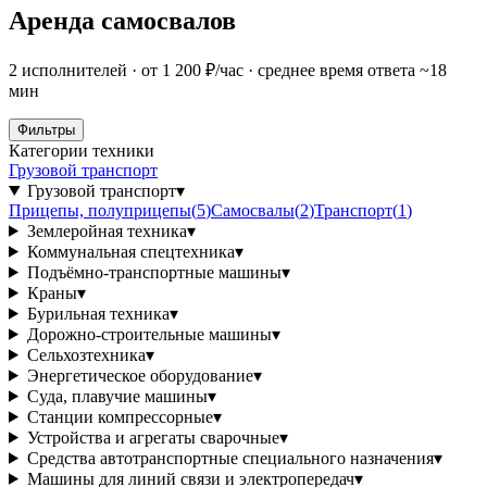
Аренда самосвалов
2 исполнителей · от 1 200 ₽/час · среднее время ответа ~18
мин
Фильтры
Категории техники
Грузовой транспорт
Грузовой транспорт
▾
Прицепы, полуприцепы
(
5
)
Самосвалы
(
2
)
Транспорт
(
1
)
Землеройная техника
▾
Коммунальная спецтехника
▾
Подъёмно-транспортные машины
▾
Краны
▾
Бурильная техника
▾
Дорожно-строительные машины
▾
Сельхозтехника
▾
Энергетическое оборудование
▾
Суда, плавучие машины
▾
Станции компрессорные
▾
Устройства и агрегаты сварочные
▾
Средства автотранспортные специального назначения
▾
Машины для линий связи и электропередач
▾