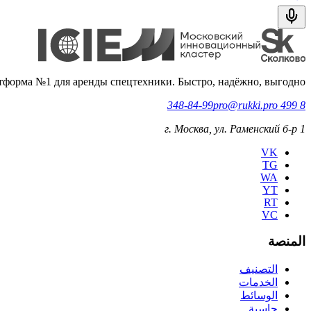
тформа №1 для аренды спецтехники. Быстро, надёжно, выгодно.
pro@rukki.pro
8 499 348-84-99
г. Москва, ул. Раменский б-р 1
VK
TG
WA
YT
RT
VC
المنصة
التصنيف
الخدمات
الوسائط
حاسبة