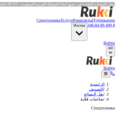
Verification: e6a4652c04df1fb8
ники
38 375
·
Спецтехника
Услуги
Реквизиты
Публикации
8 499 348-84-99
Москва
Войти
AR
Войти
الرئيسية
/
التصنيف
/
نقل البضائع
/
شاحنات قلابة
Спецтехника