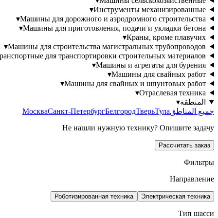
▾
Машины сельскохозяйственные
▾
Инструменты механизированные
▾
Машины для дорожного и аэродромного строительства
▾
Машины для приготовления, подачи и укладки бетона
▾
Краны, кроме плавучих
▾
Машины для строительства магистральных трубопроводов
транспортные для транспортировки строительных материалов
▾
Машины и агрегаты для бурения
▾
Машины для свайных работ
▾
Машины для свайных и шпунтовых работ
▾
Отраслевая техника
المنطقة
▾
جميع المناطق
Тула
Тверь
Белгород
Санкт-Петербург
Москва
Не нашли нужную технику? Опишите задачу
Рассчитать заказ
Фильтры
Направление
Роботизированная техника
Электрическая техника
Тип шасси