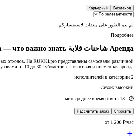
Карьерный
Вездеход
لم يتم العثور على معدات لاستفساركم
Подробнее
Аренда شاحنات قلابة в Москва — что важно знать
ных отходов. На RUKKI.pro представлены самосвалы различной
узовами от 10 до 30 кубометров. Почасовая и посменная аренда.
исполнителей в категории
2
Сезон
:
высокий
⏱ ~18 мин среднее время ответа
Рассчитать заказ
Спросить
от
1 200
₽/час