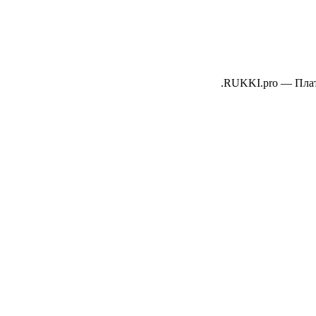
RUKKI.pro
—
Пла