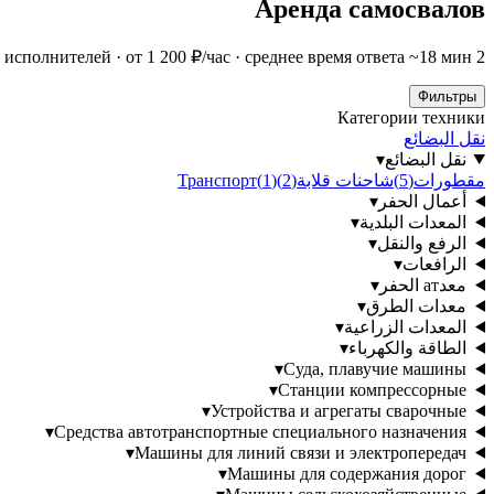
Аренда самосвалов
2 исполнителей · от 1 200 ₽/час · среднее время ответа ~18 мин
Фильтры
Категории техники
نقل البضائع
نقل البضائع
▾
مقطورات
(
5
)
شاحنات قلابة
(
2
)
)
1
(
Транспорт
أعمال الحفر
▾
المعدات البلدية
▾
الرفع والنقل
▾
الرافعات
▾
معدат الحفر
▾
معدات الطرق
▾
المعدات الزراعية
▾
الطاقة والكهرباء
▾
▾
Суда, плавучие машины
▾
Станции компрессорные
▾
Устройства и агрегаты сварочные
▾
Средства автотранспортные специального назначения
▾
Машины для линий связи и электропередач
▾
Машины для содержания дорог