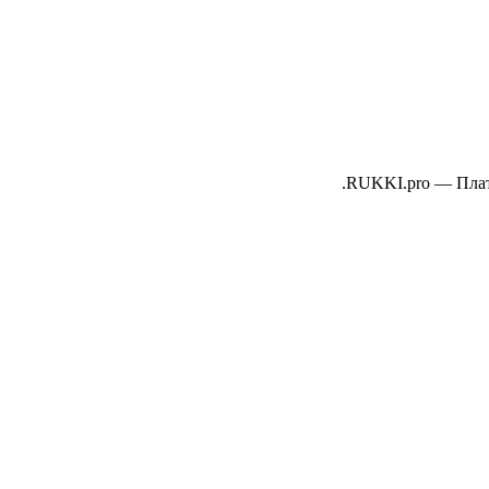
RUKKI.pro
—
Пла