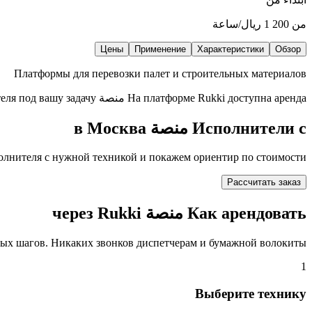
من
1 200
ريال/ساعة
Цены
Применение
Характеристики
Обзор
Платформы для перевозки палет и строительных материалов
На платформе Rukki доступна аренда
منصة
в Москва
еля под вашу задачу.
Исполнители с
منصة
в Москва
олнителя с нужной техникой и покажем ориентир по стоимости.
Рассчитать заказ
Как арендовать منصة через Rukki
тых шагов. Никаких звонков диспетчерам и бумажной волокиты.
1
Выберите технику