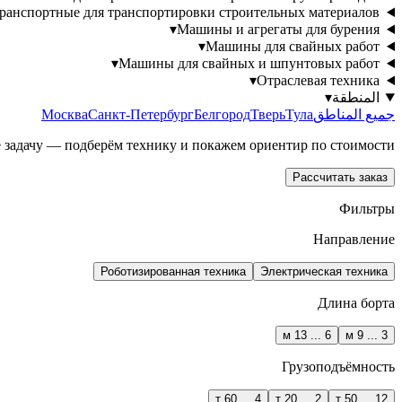
транспортные для транспортировки строительных материалов
▾
Машины и агрегаты для бурения
▾
Машины для свайных работ
▾
Машины для свайных и шпунтовых работ
▾
Отраслевая техника
المنطقة
▾
جميع المناطق
Тула
Тверь
Белгород
Санкт-Петербург
Москва
задачу — подберём технику и покажем ориентир по стоимости.
Рассчитать заказ
Фильтры
Направление
Роботизированная техника
Электрическая техника
Длина борта
6 ... 13 м
3 ... 9 м
Грузоподъёмность
4 ... 60 т
2 ... 20 т
12 ... 50 т