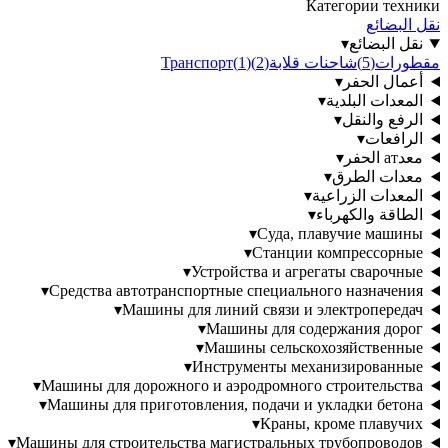
Категории техники
نقل البضائع
نقل البضائع
▾
مقطورات
(
5
)
شاحنات قلابة
(
2
)
)
1
(
Транспорт
أعمال الحفر
▾
المعدات البلدية
▾
الرفع والنقل
▾
الرافعات
▾
معدат الحفر
▾
معدات الطرق
▾
المعدات الزراعية
▾
الطاقة والكهرباء
▾
▾
Суда, плавучие машины
▾
Станции компрессорные
▾
Устройства и агрегаты сварочные
▾
Средства автотранспортные специального назначения
▾
Машины для линий связи и электропередач
▾
Машины для содержания дорог
▾
Машины сельскохозяйственные
▾
Инструменты механизированные
▾
Машины для дорожного и аэродромного строительства
▾
Машины для приготовления, подачи и укладки бетона
▾
Краны, кроме плавучих
▾
Машины для строительства магистральных трубопроводов