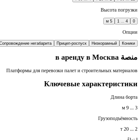
Высота погрузки
5 м
4 ... 1
0
Опции
Сопровождение негабарита
Прицеп-роспуск
Низкорамный
Коники
منصة в аренду в Москва
Платформы для перевозки палет и строительных материалов
Ключевые характеристики
Длина борта
3 ... 9 м
Грузоподъёмность
2 ... 20 т
ابتداءً من