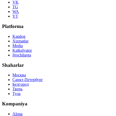
VK
TG
WA
YT
Platforma
Katalog
Xizmatlar
Media
Kalkulyator
Ijrochilarga
Shaharlar
Москва
Санкт-Петербург
Белгород
Тверь
Тула
Kompaniya
Aloqa