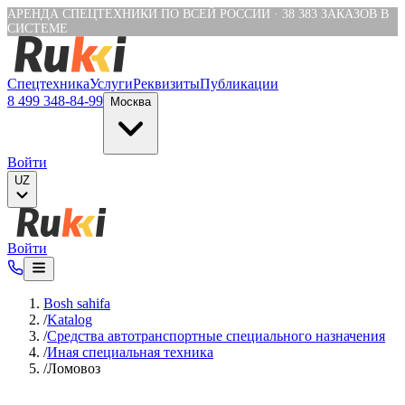
Verification: e6a4652c04df1fb8
АРЕНДА СПЕЦТЕХНИКИ ПО ВСЕЙ РОССИИ
·
38 383
ЗАКАЗОВ В
СИСТЕМЕ
Спецтехника
Услуги
Реквизиты
Публикации
8 499 348-84-99
Москва
Войти
UZ
Войти
Bosh sahifa
/
Katalog
/
Средства автотранспортные специального назначения
/
Иная специальная техника
/
Ломовоз