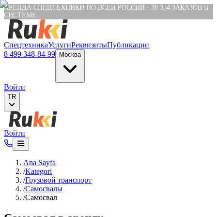
Verification: e6a4652c04df1fb8
АРЕНДА СПЕЦТЕХНИКИ ПО ВСЕЙ РОССИИ
·
38 354
ЗАКАЗОВ В
СИСТЕМЕ
Спецтехника
Услуги
Реквизиты
Публикации
8 499 348-84-99
Москва
Войти
TR
Войти
Ana Sayfa
/
Kategori
/
Грузовой транспорт
/
Самосвалы
/
Самосвал