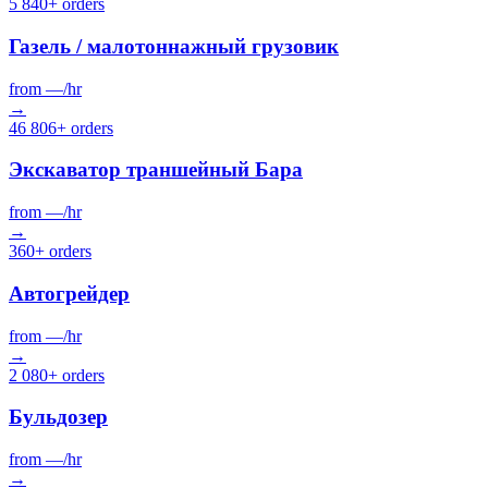
5 840+ orders
Газель / малотоннажный грузовик
from
—
/hr
→
46 806+ orders
Экскаватор траншейный Бара
from
—
/hr
→
360+ orders
Автогрейдер
from
—
/hr
→
2 080+ orders
Бульдозер
from
—
/hr
→