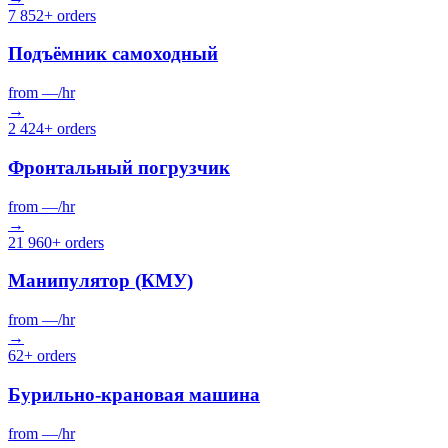
7 852+ orders
Подъёмник самоходный
from
—
/hr
→
2 424+ orders
Фронтальный погрузчик
from
—
/hr
→
21 960+ orders
Манипулятор (КМУ)
from
—
/hr
→
62+ orders
Бурильно-крановая машина
from
—
/hr