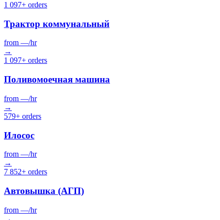
1 097+ orders
Трактор коммунальный
from
—
/hr
→
1 097+ orders
Поливомоечная машина
from
—
/hr
→
579+ orders
Илосос
from
—
/hr
→
7 852+ orders
Автовышка (АГП)
from
—
/hr
→