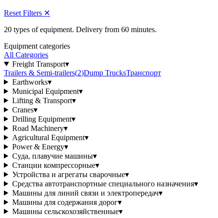
Reset Filters
✕
20 types of equipment. Delivery from 60 minutes.
Equipment categories
All Categories
Freight Transport
▾
Trailers & Semi-trailers
(
2
)
Dump Trucks
Транспорт
Earthworks
▾
Municipal Equipment
▾
Lifting & Transport
▾
Cranes
▾
Drilling Equipment
▾
Road Machinery
▾
Agricultural Equipment
▾
Power & Energy
▾
Суда, плавучие машины
▾
Станции компрессорные
▾
Устройства и агрегаты сварочные
▾
Средства автотранспортные специального назначения
▾
Машины для линий связи и электропередач
▾
Машины для содержания дорог
▾
Машины сельскохозяйственные
▾