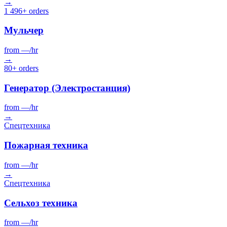
→
1 496+ orders
Мульчер
from
—
/hr
→
80+ orders
Генератор (Электростанция)
from
—
/hr
→
Спецтехника
Пожарная техника
from
—
/hr
→
Спецтехника
Сельхоз техника
from
—
/hr