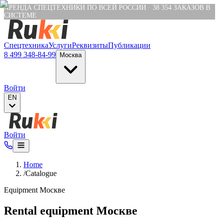
Verification: e6a4652c04df1fb8
АРЕНДА СПЕЦТЕХНИКИ ПО ВСЕЙ РОССИИ
·
38 354
ЗАКАЗОВ В
СИСТЕМЕ
Спецтехника
Услуги
Реквизиты
Публикации
8 499 348-84-99
Москва
Войти
EN
Войти
Home
/
Catalogue
Equipment Москве
Rental equipment Москве