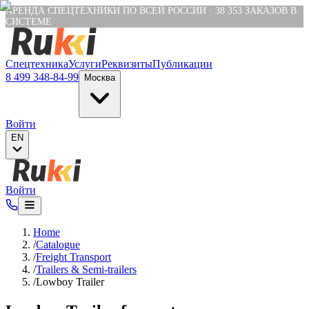
Verification: e6a4652c04df1fb8
АРЕНДА СПЕЦТЕХНИКИ ПО ВСЕЙ РОССИИ
·
38 353
ЗАКАЗОВ В
СИСТЕМЕ
Спецтехника
Услуги
Реквизиты
Публикации
8 499 348-84-99
Москва
Войти
EN
Войти
Home
/
Catalogue
/
Freight Transport
/
Trailers & Semi-trailers
/
Lowboy Trailer