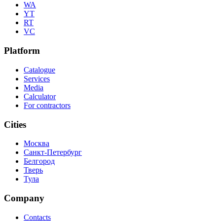
WA
YT
RT
VC
Platform
Catalogue
Services
Media
Calculator
For contractors
Cities
Москва
Санкт-Петербург
Белгород
Тверь
Тула
Company
Contacts