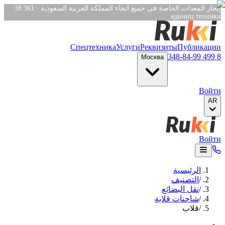
Verification: e6a4652c04df1fb8
38 361
·
единиц техники
Спецтехника
Услуги
Реквизиты
Публикации
8 499 348-84-99
Москва
Войти
AR
Войти
الرئيسية
/
التصنيف
/
نقل البضائع
/
شاحنات قلابة
/
قلاب